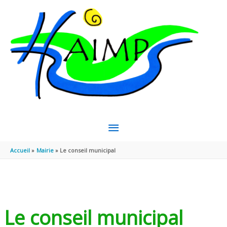
Aller au contenu
Aller au pied de page
MENU
PRINCIPAL
Accueil
Mairie
Le conseil municipal
Le conseil municipal