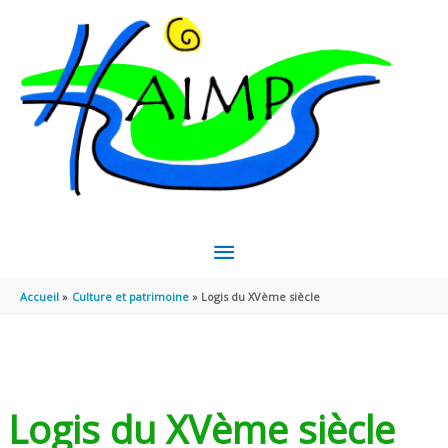
Aller au contenu
Aller au pied de page
MENU
PRINCIPAL
Accueil
Culture et patrimoine
Logis du XVème siècle
Logis du XVème siècle