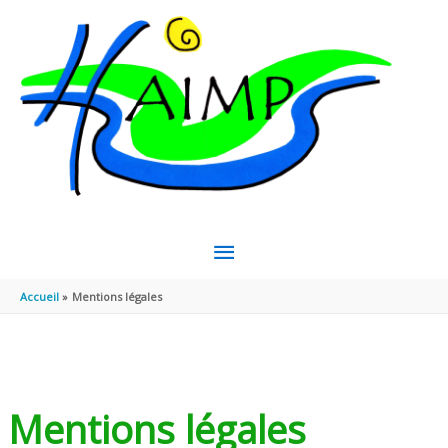
Aller au contenu
Aller au pied de page
MENU
PRINCIPAL
Accueil
Mentions légales
Mentions légales