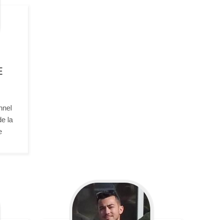
E
nnel
e la
e