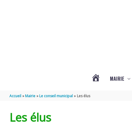
Aller au contenu
Aller au pied de page
MAIRIE
ACTUALITÉS
Accueil
Mairie
Le conseil municipal
Les élus
DE
Les élus
HAIMPS