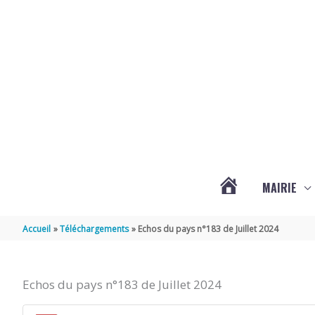
Aller au contenu
Aller au pied de page
MAIRIE
ACTUALITÉS
Accueil
Téléchargements
Echos du pays n°183 de Juillet 2024
DE
Echos du pays n°183 de Juillet 2024
HAIMPS